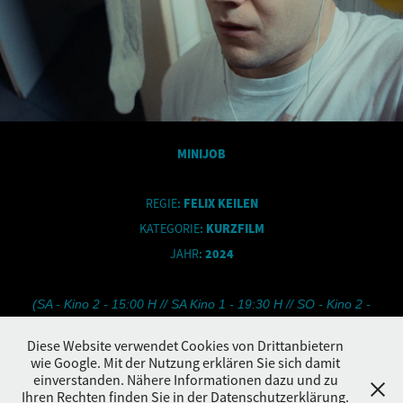
MINIJOB
REGIE
:
FELIX KEILEN
KATEGORIE
:
KURZFILM
JAHR
:
2024
(SA - Kino 2 - 15:00 H // SA Kino 1 - 19:30 H // SO - Kino 2 -
16:00 H)
Diese Website verwendet Cookies von Drittanbietern
wie Google. Mit der Nutzung erklären Sie sich damit
einverstanden. Nähere Informationen dazu und zu
Ihren Rechten finden Sie in der Datenschutzerklärung.