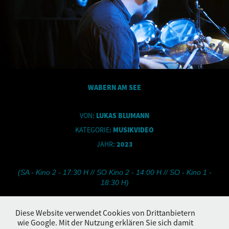
WABERN AM SEE
VON
:
LUKAS BLUMANN
KATEGORIE
:
MUSIKVIDEO
JAHR
:
2023
(SA - Kino 2 - 17:30 H // SO Kino 2 - 14:00 H // SO - Kino 1 -
18:30 H)
Diese Website verwendet Cookies von Drittanbietern
wie Google. Mit der Nutzung erklären Sie sich damit