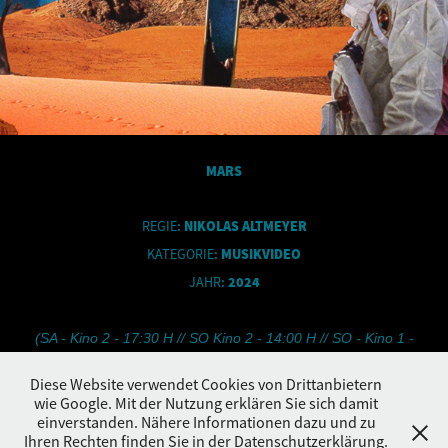
MARS
REGIE
:
NIKOLAS ALTMEYER
KATEGORIE
:
MUSIKVIDEO
JAHR
:
2024
(SA - Kino 2 - 17:30 H // SO Kino 2 - 14:00 H // SO - Kino 1 -
18:30 H)
Diese Website verwendet Cookies von Drittanbietern
wie Google. Mit der Nutzung erklären Sie sich damit
einverstanden. Nähere Informationen dazu und zu
Ihren Rechten finden Sie in der Datenschutzerklärung.