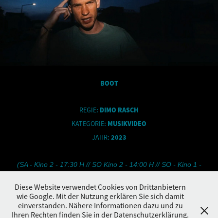
BOOT
REGIE
:
DIMO RASCH
KATEGORIE
:
MUSIKVIDEO
JAHR
:
2023
(SA - Kino 2 - 17:30 H // SO Kino 2 - 14:00 H // SO - Kino 1 -
18:30 H)
Diese Website verwendet Cookies von Drittanbietern
wie Google. Mit der Nutzung erklären Sie sich damit
einverstanden. Nähere Informationen dazu und zu
Ihren Rechten finden Sie in der Datenschutzerklärung.